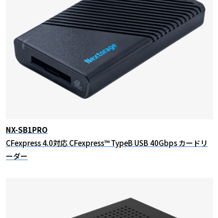
NX-SB1PRO
CFexpress 4.0対応 CFexpress™ TypeB USB 40Gbps カードリ
ーダー