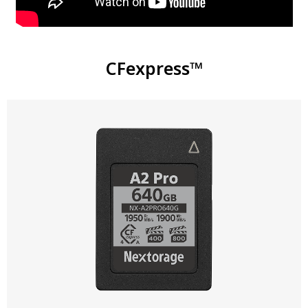
CFexpress™