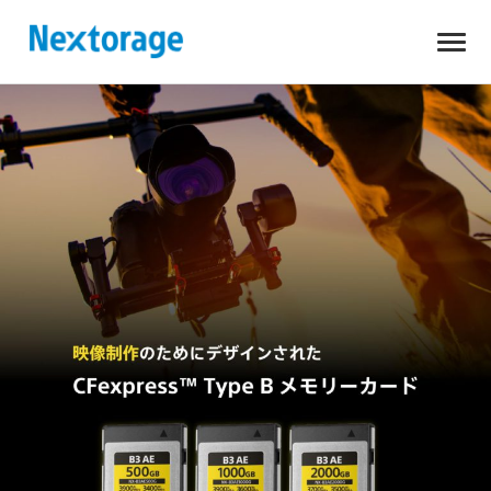
開
Nextorage
く