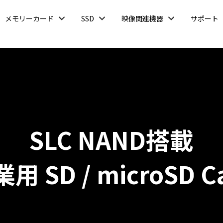
開
開
開
メモリーカード
SSD
映像関連機器
サポート
く
く
く
SLC NAND搭載
用 SD / microSD C