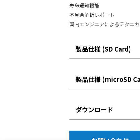
寿命通知機能
不具合解析レポート
国内エンジニアによるテクニカ
製品仕様 (SD Card)
モデル
製品仕様 (microSD Ca
NV0FSA0000G512M (512MB
NV0FSA0000G001G (1GB)
NV0FSA0000G002G (2GB)
モデル
ダウンロード
NV0FSA1000G004G (4GB)
NY1MSA0000G512M (512M
NV0FSA1000G008G (8GB)
NY1MSA0000G001G (1GB)
NV0FSA1000G016G (16GB)
NY1MSA0000G002G (2GB)
データシート SLC NAND 搭載 
NV0FSA1000G032G (32GB)