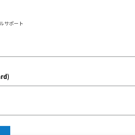
ルサポート
rd)
)
B)
SD Card V0 シリーズ