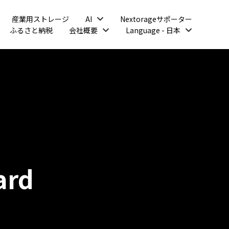
開
産業用ストレージ
AI
Nextorageサポーター
く
開
開
ふるさと納税
会社概要
Language - 日本
く
く
ard