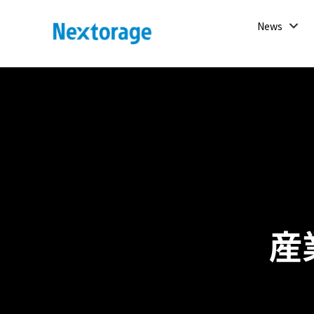
開
News
く
Nextorage
産業