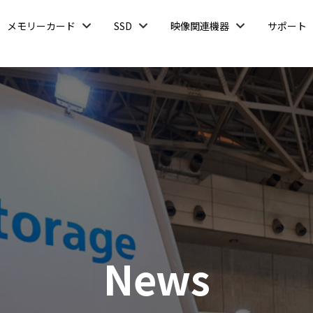
開
開
開
メモリーカード
SSD
映像関連機器
サポート
く
く
く
News