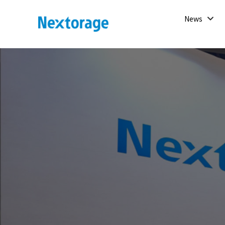
開
News
く
Nextorage