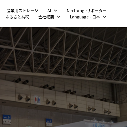
開
産業用ストレージ
AI
Nextorageサポーター
く
開
開
ふるさと納税
会社概要
Language - 日本
く
く