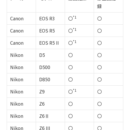
録
*1
Canon
EOS R3
〇
〇
*1
Canon
EOS R5
〇
〇
*1
Canon
EOS R5 II
〇
〇
Nikon
D5
〇
〇
Nikon
D500
〇
〇
Nikon
D850
〇
〇
*1
Nikon
Z9
〇
〇
Nikon
Z6
〇
〇
Nikon
Z6Ⅱ
〇
〇
Nikon
Z6 III
〇
〇