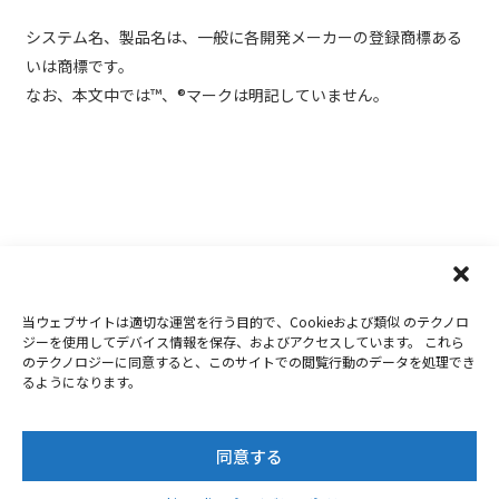
システム名、製品名は、一般に各開発メーカーの登録商標ある
いは商標です。
なお、本文中では™、®マークは明記していません。
当ウェブサイトは適切な運営を行う目的で、Cookieおよび類似 のテクノロ
Copyright 2019-2026
Nextorage
ジーを使用してデバイス情報を保存、およびアクセスしています。 これら
のテクノロジーに同意すると、このサイトでの閲覧行動のデータを処理でき
プライバシーポリシー
ウェブサイト利用条件
るようになります。
お問合せ
同意する
Twitter
Facebook
Youtube
Instagram