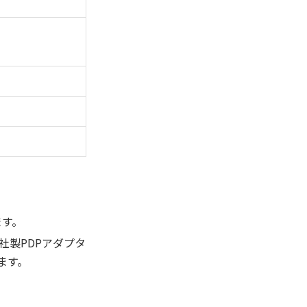
ます。
弊社製PDPアダプタ
ます。