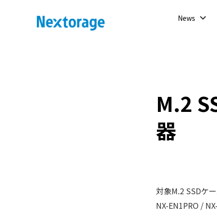
開
News
く
Nextorage
M.2 
器
対象M.2 SSDケ
NX-EN1PRO / NX