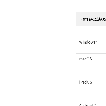
動作確認済O
Windows*
macOS
iPadOS
Android**