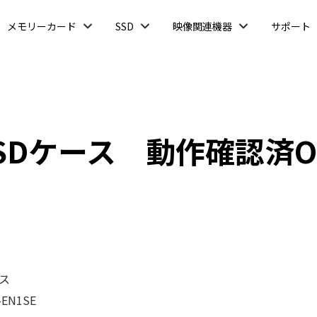
開
開
開
メモリーカード
SSD
映像関連機器
サポート
く
く
く
SSDケース 動作確認済OS
ース
-EN1SE