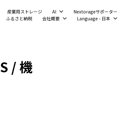
開
産業用ストレージ
AI
Nextorageサポーター
く
開
開
ふるさと納税
会社概要
Language - 日本
く
く
 / 機