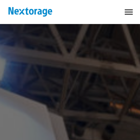
開
Nextorage
く