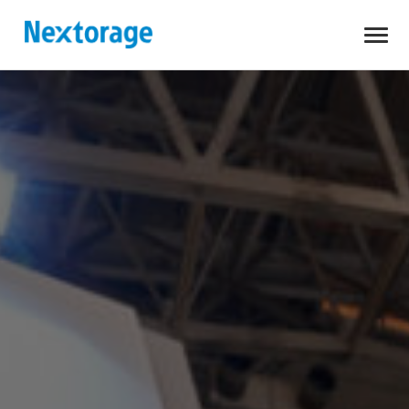
開
Nextorage
く