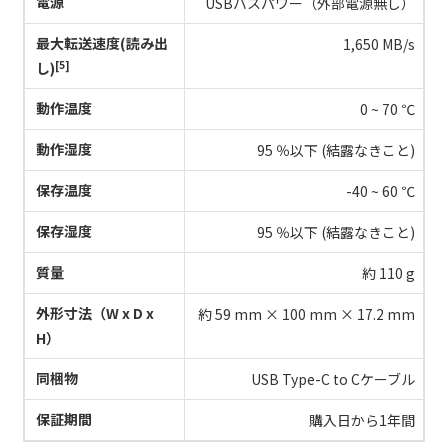
電源
​​USBバスパワー（外部電源無し）
最大転送速度(読み出
1,650 MB/s
[5]
し)
動作温度
0 ~ 70 ℃
動作湿度
95 ％以下 (結露なきこと)
保存温度
-40 ~ 60 ℃
保存湿度
95 ％以下 (結露なきこと)
質量
約 110 g
外形寸法（W x D x
約 59 mm × 100 mm × 17.2 mm
H）
同梱物
USB Type-C to Cケーブル
保証期間
購入日から1年間