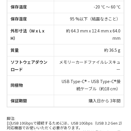
保存温度
-20 ℃ ～ 60 ℃
保存湿度
95 %以下（結露なきこと）
外形寸法（W x L x
約 64.3 mm x 12.4 mm x 64.0
H）
mm
質量
約 36.5 g
ソフトウェアダウン
メモリーカードファイルレスキュ
ロード
ー
USB Type-C® – USB Type-C®接
同梱物
続ケーブル（約18 cm）
保証期間
購入日から 3年間
脚注:
[1]USB 10Gbpsで接続するためには、USB 10Gbps（USB 3.2 Gen 2）
対応機器でお使いいただく必要があります。