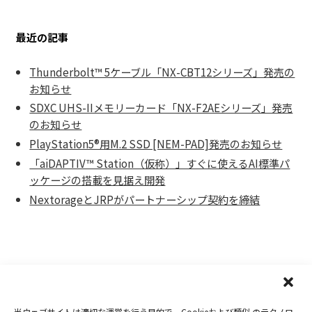
最近の記事
Thunderbolt™ 5ケーブル「NX-CBT12シリーズ」発売の
お知らせ
SDXC UHS-IIメモリーカード「NX-F2AEシリーズ」発売
のお知らせ
PlayStation5®用M.2 SSD [NEM-PAD]発売のお知らせ
「aiDAPTIV™ Station（仮称）」すぐに使えるAI標準パ
ッケージの搭載を見据え開発
NextorageとJRPがパートナーシップ契約を締結
当ウェブサイトは適切な運営を行う目的で、Cookieおよび類似 のテクノロ