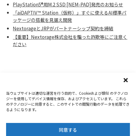
PlayStation5®用M.2 SSD [NEM-PAD]発売のお知らせ
「aiDAPTIV™ Station（仮称）」すぐに使えるAI標準パ
ッケージの搭載を見据え開発
NextorageとJRPがパートナーシップ契約を締結
【重要】Nextorage株式会社を騙った詐欺等にご注意く
ださい
当ウェブサイトは適切な運営を行う目的で、Cookieおよび類似 のテクノロ
Copyright 2019-2026
Nextorage
ジーを使用してデバイス情報を保存、およびアクセスしています。 これら
のテクノロジーに同意すると、このサイトでの閲覧行動のデータを処理でき
プライバシーポリシー
ウェブサイト利用条件
るようになります。
お問合せ
同意する
Twitter
Facebook
Youtube
Instagram