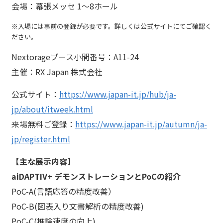
会場：幕張メッセ 1～8ホール
※入場には事前の登録が必要です。詳しくは公式サイトにてご確認く
ださい。
Nextorageブース小間番号：A11-24
主催：RX Japan 株式会社
公式サイト：
https://www.japan-it.jp/hub/ja-
jp/about/itweek.html
来場無料ご登録：
https://www.japan-it.jp/autumn/ja-
jp/register.html
【主な展示内容】
aiDAPTIV+ デモンストレーションとPoCの紹介
PoC-A(言語応答の精度改善）
PoC-B(図表入り文書解析の精度改善)
PoC-C(推論速度の向上)