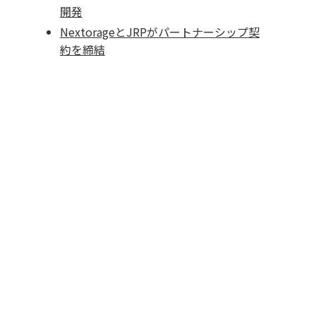
開発
NextorageとJRPがパートナーシップ契
約を締結