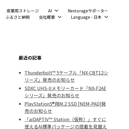
開
産業用ストレージ
AI
Nextorageサポーター
く
開
開
ふるさと納税
会社概要
Language - 日本
く
く
最近の記事
Thunderbolt™ 5ケーブル「NX-CBT12シ
リーズ」発売のお知らせ
SDXC UHS-IIメモリーカード「NX-F2AE
シリーズ」発売のお知らせ
PlayStation5®用M.2 SSD [NEM-PAD]発
売のお知らせ
「aiDAPTIV™ Station（仮称）」すぐに
使えるAI標準パッケージの搭載を見据え