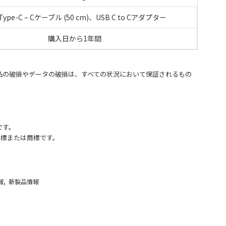
 Type-C – Cケーブル (50 cm)、USB C to Cアダプター
購入日から1年間
す。製品の破損やデータの破損は、すべての状況において保証されるもの
標です。
商標または商標です。
報,
新製品情報