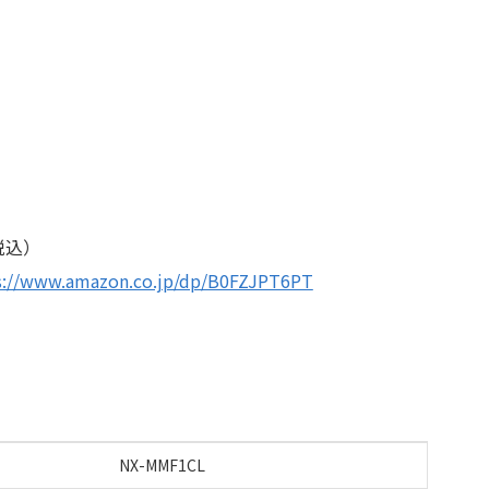
税込）
s://www.amazon.co.jp/dp/B0FZJPT6PT
NX-MMF1CL