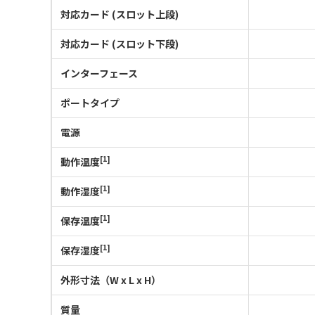
対応カード (スロット上段)
対応カード (スロット下段)
インターフェース
ポートタイプ
電源
[1]
動作温度
[1]
動作湿度
[1]
保存温度
[1]
保存湿度
外形寸法（W x L x H）
質量