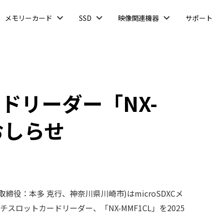
開
開
開
メモリーカード
SSD
映像関連機器
サポート
く
く
く
ドリーダー「NX-
おしらせ
取締役：本多 克行、神奈川県川崎市)はmicroSDXCメ
スロットカードリーダー、「NX-MMF1CL」を2025