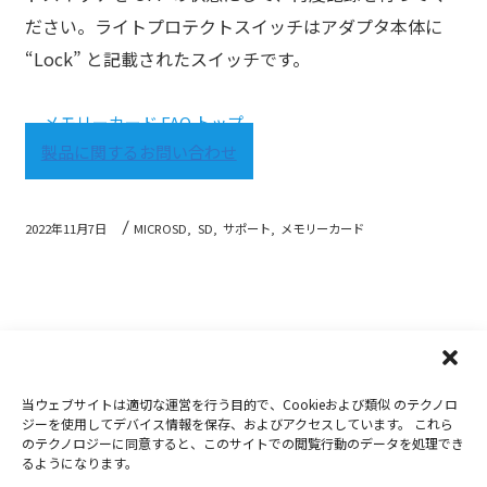
ださい。ライトプロテクトスイッチはアダプタ本体に
“Lock” と記載されたスイッチです。
メモリーカード FAQ トップ
製品に関するお問い合わせ
2022年11月7日
MICROSD,
SD,
サポート,
メモリーカード
当ウェブサイトは適切な運営を行う目的で、Cookieおよび類似 のテクノロ
Copyright 2019-2026
Nextorage
ジーを使用してデバイス情報を保存、およびアクセスしています。 これら
のテクノロジーに同意すると、このサイトでの閲覧行動のデータを処理でき
プライバシーポリシー
ウェブサイト利用条件
るようになります。
お問合せ