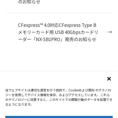
のお知らせ
CFexpress™ 4.0対応CFexpress Type B
メモリーカード用 USB 40Gbpsカードリ
ーダー「NX-SB1PRO」発売のお知らせ
当ウェブサイトは適切な運営を行う目的で、Cookieおよび類似 のテクノロ
Copyright 2019-2026
Nextorage
ジーを使用してデバイス情報を保存、およびアクセスしています。 これら
のテクノロジーに同意すると、このサイトでの閲覧行動のデータを処理でき
プライバシーポリシー
ウェブサイト利用条件
るようになります。
お問合せ