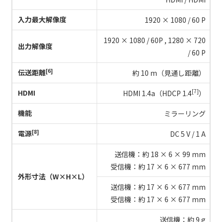
入力最大解像度
1920 × 1080 / 60 P
1920 × 1080 / 60P , 1280 × 720
出力解像度
/ 60 P
[6]
伝送距離
約 10 m（見通し距離）
[7]
HDMI
HDMI 1.4a（HDCP 1.4
）
機能
ミラーリング
[8]
電源
DC 5 V / 1 A
送信機：約 18 × 6 × 99 mm
受信機：約 17 × 6 × 677 mm
外形寸法（W×H×L）
送信機：約 17 × 6 × 677 mm
受信機：約 17 × 6 × 677 mm
送信機：約 9 g