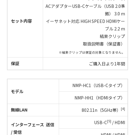
ACアダプターUSB-Cケーブル（USB 2.0準
拠） 3.0 m
セット内容
イーサネット対応 HIGH SPEED HDMIケー
ブル 2.2 m
結束クリップ
取扱説明書（保証書）
※結束クリップは保証の対象となりません。
保証
ご購入日より1年間
NMP-HC1（USB-Cタイプ）
モデル
NMP-HH1（HDMIタイプ）
[4]
無線LAN
802.11n（5GHz帯）
[5]
USB-C
/ HDMI
インターフェース 送信
/ 受信
HDMI / HDMI