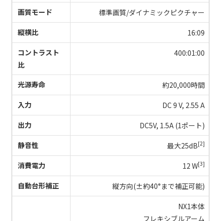
画質モード
標準画質/ダイナミックピクチャー
縦横比
16:09
コントラスト
400:01:00
比
光源寿命
約20,000時間
入力
DC 9 V, 2.55 A
出力
DC5V, 1.5A (1ポート)
[2]
静音性
最大25dB
[3]
消費電力
12 W
自動台形補正
縦方向(±約40°まで補正可能)
NX1本体
フレキシブルアーム