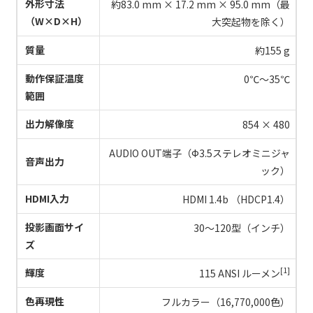
外形寸法
約83.0 mm × 17.2 mm × 95.0 mm（最
（W×D×H）
大突起物を除く）
質量
約155 g
動作保証温度
0℃～35℃
範囲
出力解像度
854 × 480
AUDIO OUT端子（Ф3.5ステレオミニジャ
音声出力
ック）
HDMI入力
HDMI 1.4b （HDCP1.4）
投影画面サイ
30～120型（インチ）
ズ
[1]
輝度
115 ANSI ルーメン
色再現性
フルカラー（16,770,000色）