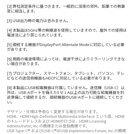
[2] 弊社測定条件に基づきます。一般的に深夜の郊外、鉛筆での執筆
音に相当します。
[3] USB出力時の電力は含みません。
[4] 本製品は5GHz帯の無線波を使用していますので、屋外での使用は
電波法により禁じられています。
[5] 接続する機器がDisplayPort Alternate Modeに対応している必要
があります。
[6] 周囲の電波環境によっては、電波干渉によりミラーリングできな
い場合があります。
[7] プロジェクター、スマートフォン、タブレット、パソコン、テレ
ビなどの送信側機器もHDCPに対応している必要があります。
[8] 本製品にUSB給電機器は付属していません。送信機（USB-C）以
外は、USB-Aポートを備えた5 V/ 1 A以上の出力可能な給電機器を別
途準備して接続するか、接続機器のUSB-Aポートに接続してくださ
い。
デザイン‧仕様は予告なく変更する場合があります。
HDMI、HDMI High-Definition Multimedia Interface という語、HDMI
のトレードドレスおよび HDMIのロゴは、HDMI Licensing
Administrator, Inc.の商標または登録商標です。
USB Type-C® およびUSB-C®はUSB Implementers Forum, Inc.の商標