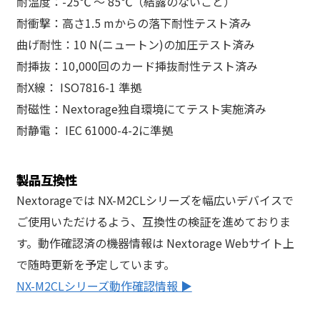
耐温度：-25℃ ～ 85℃（結露のないこと）
耐衝撃：高さ1.5 mからの落下耐性テスト済み
曲げ耐性：10 N(ニュートン)の加圧テスト済み
耐挿抜：10,000回のカード挿抜耐性テスト済み
耐X線： ISO7816-1 準拠
耐磁性：Nextorage独自環境にてテスト実施済み
耐静電： IEC 61000-4-2に準拠
製品互換性
Nextorageでは NX-M2CLシリーズを幅広いデバイスで
ご使用いただけるよう、互換性の検証を進めておりま
す。動作確認済の機器情報は Nextorage Webサイト上
で随時更新を予定しています。
NX-M2CLシリーズ動作確認情報 ▶