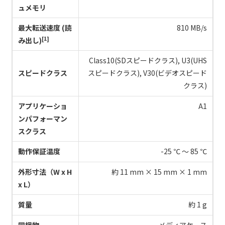
ュメモリ
最大転送速度 (読
810 MB/s
[1]
み出し)
Class10(SDスピードクラス), U3(UHS
スピードクラス
スピードクラス), V30(ビデオスピード
クラス)
アプリケーショ
A1
ンパフォーマン
スクラス
動作保証温度
-25 ℃ ～ 85 ℃
外形寸法（W x H
約 11 mm × 15 mm × 1 mm
x L）
質量
約 1 g
同梱物