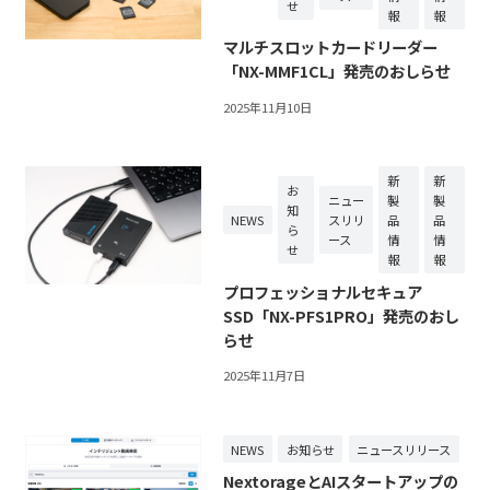
せ
報
報
マルチスロットカードリーダー
「NX-MMF1CL」発売のおしらせ
2025年11月10日
新
新
お
ニュー
製
製
知
NEWS
スリリ
品
品
ら
ース
情
情
せ
報
報
プロフェッショナルセキュア
SSD「NX-PFS1PRO」発売のおし
らせ
2025年11月7日
NEWS
お知らせ
ニュースリリース
NextorageとAIスタートアップの