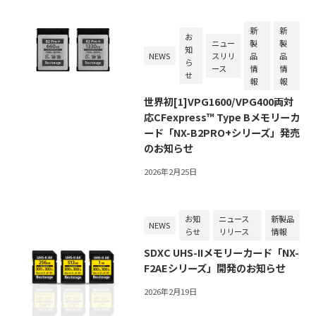
新
新
お
ニュー
製
製
知
NEWS
スリリ
品
品
ら
ース
情
情
せ
報
報
世界初[1]VPG1600/VPG400両対
応CFexpress™ Type Bメモリーカ
ード「NX-B2PRO+シリーズ」発売
のお知らせ
2026年2月25日
お知
ニュース
新製品
NEWS
らせ
リリース
情報
SDXC UHS-IIメモリーカード「NX-
F2AEシリーズ」開発のお知らせ
2026年2月19日