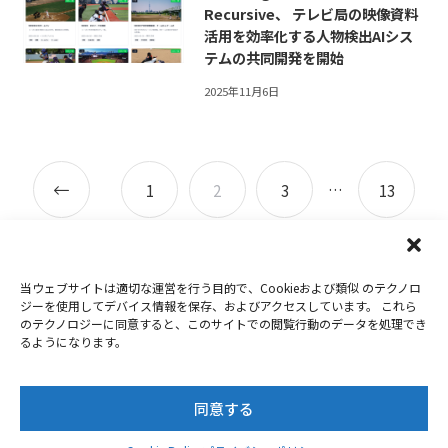
Recursive、 テレビ局の映像資料
活用を効率化する人物検出AIシス
テムの共同開発を開始
2025年11月6日
投
Newer
…
1
2
3
13
稿
ナ
posts
Older
ビ
当ウェブサイトは適切な運営を行う目的で、Cookieおよび類似 のテクノロ
ゲ
ジーを使用してデバイス情報を保存、およびアクセスしています。 これら
posts
のテクノロジーに同意すると、このサイトでの閲覧行動のデータを処理でき
ー
るようになります。
最近の記事
シ
ョ
SDXC UHS-IIメモリーカード「NX-F2AEシリーズ」発売
同意する
のお知らせ
ン