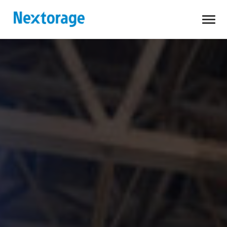
開
Nextorage
く