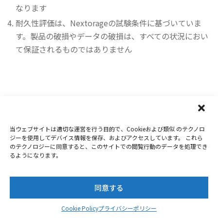
なります
耐久性評価は、Nextorageの試験条件に基づいていま
す。製品の破損やデータの破損は、すべての状況におい
て保証されるものではありません
当ウェブサイトは適切な運営を行う目的で、Cookieおよび類似 のテクノロ
Copyright 2019-2026
Nextorage
ジーを使用してデバイス情報を保存、およびアクセスしています。 これら
のテクノロジーに同意すると、このサイトでの閲覧行動のデータを処理でき
プライバシーポリシー
ウェブサイト利用条件
るようになります。
お問合せ
同意する
Twitter
Facebook
Youtube
Instagram
Cookie Policy
プライバシーポリシー