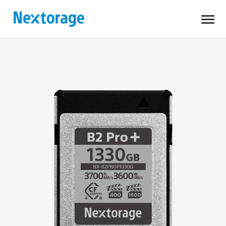
開
Nextorage
く