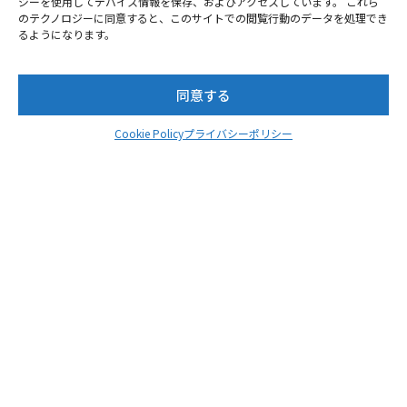
ジーを使用してデバイス情報を保存、およびアクセスしています。 これら
のテクノロジーに同意すると、このサイトでの閲覧行動のデータを処理でき
るようになります。
同意する
Cookie Policy
プライバシーポリシー
新デザイン
ヒートシンク
SSDの高速安定性に欠かせないヒートシンクはNEM-PAシ
リーズで実績のあるNextorage独自設計。放熱性に優れた
アルミニウム製で、サーマルスロットリング（SSDのオー
バーヒートを防ぐために発動する速度制限）を制御しま