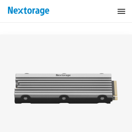
開
Nextorage
く