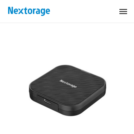
開
Nextorage
く